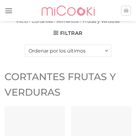
Saltar
al
contenido
Inicio
Cortantes
Alimentos
Frutas y Verduras
FILTRAR
CORTANTES FRUTAS Y
VERDURAS