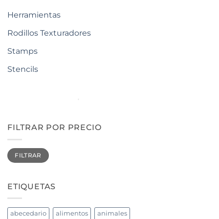
Herramientas
Rodillos Texturadores
Stamps
Stencils
FILTRAR POR PRECIO
Precio
Precio
FILTRAR
mínimo
máximo
ETIQUETAS
abecedario
alimentos
animales