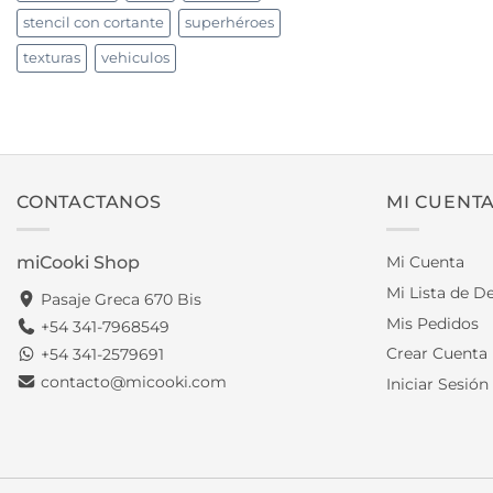
stencil con cortante
superhéroes
texturas
vehiculos
CONTACTANOS
MI CUENT
miCooki Shop
Mi Cuenta
Mi Lista de D
Pasaje Greca 670 Bis
Mis Pedidos
+54 341-7968549
Crear Cuenta
+54 341-2579691
contacto@micooki.com
Iniciar Sesión