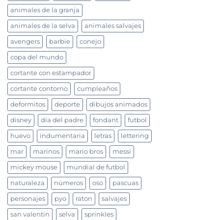
animales de la granja
animales de la selva
animales salvajes
avengers
barbie
conejo
copa del mundo
cortante con estampador
cortante contorno
cumpleaños
deformitos
deporte
dibujos animados
disney
día del padre
fondant
futbol
huevo
indumentaria
letras
lettering
mar
marinos
mario bros
messi
mickey mouse
mundial de futbol
naturaleza
números
oso
pascuas
personajes
pyo
raton
salvajes
san valentín
selva
sprinkles