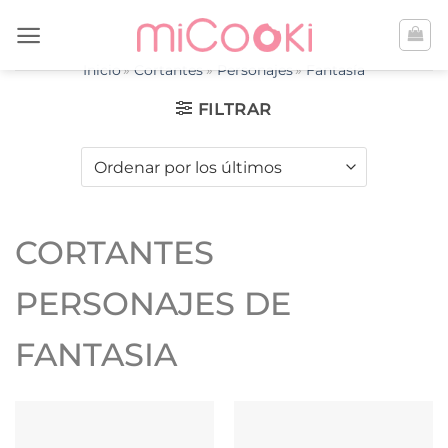
Saltar
al
contenido
Inicio
Cortantes
Personajes
Fantasía
FILTRAR
CORTANTES
PERSONAJES DE
FANTASIA