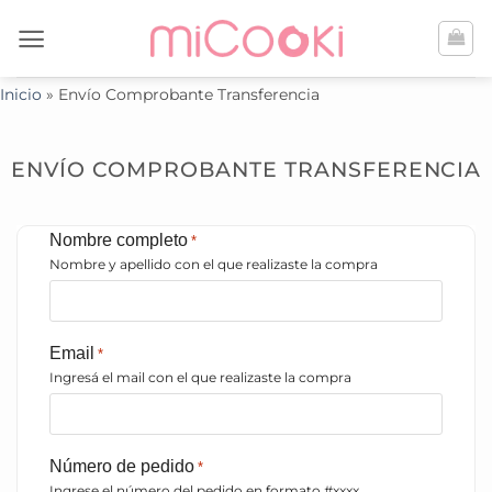
Saltar
al
contenido
Inicio
»
Envío Comprobante Transferencia
ENVÍO COMPROBANTE TRANSFERENCIA
Nombre completo
*
Nombre y apellido con el que realizaste la compra
Email
*
Ingresá el mail con el que realizaste la compra
Número de pedido
*
Ingrese el número del pedido en formato #xxxx