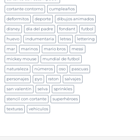
cortante contorno
cumpleaños
deformitos
deporte
dibujos animados
disney
día del padre
fondant
futbol
huevo
indumentaria
letras
lettering
mar
marinos
mario bros
messi
mickey mouse
mundial de futbol
naturaleza
números
oso
pascuas
personajes
pyo
raton
salvajes
san valentín
selva
sprinkles
stencil con cortante
superhéroes
texturas
vehiculos