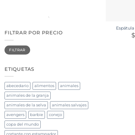
Espátula
FILTRAR POR PRECIO
$
Precio
Precio
FILTRAR
mínimo
máximo
ETIQUETAS
abecedario
alimentos
animales
animales de la granja
animales de la selva
animales salvajes
avengers
barbie
conejo
copa del mundo
cortante con estampador