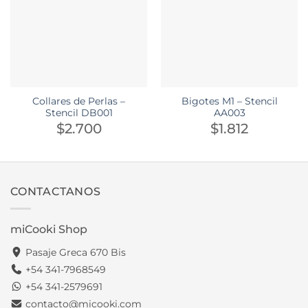
Collares de Perlas –
Bigotes M1 – Stencil
Stencil DB001
AA003
$
2.700
$
1.812
CONTACTANOS
miCooki Shop
Pasaje Greca 670 Bis
+54 341-7968549
+54 341-2579691
contacto@micooki.com