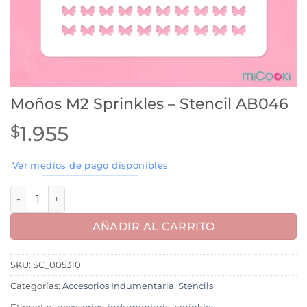
Moños M2 Sprinkles – Stencil AB046
1.955
$
Ver medios de pago disponibles
Moños M2 Sprinkles - Stencil AB046 cantidad
AÑADIR AL CARRITO
SKU:
SC_005310
Categorías:
Accesorios Indumentaria
,
Stencils