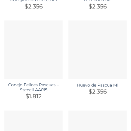
$
2.356
$
2.356
Conejo Felices Pascuas –
Huevo de Pascua M1
Stencil AA015
$
2.356
$
1.812