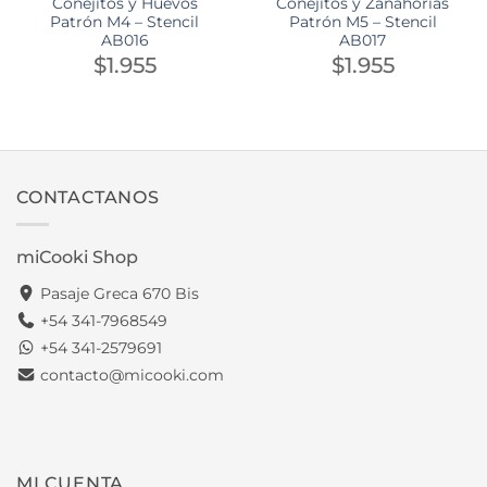
Conejitos y Huevos
Conejitos y Zanahorias
Patrón M4 – Stencil
Patrón M5 – Stencil
AB016
AB017
$
1.955
$
1.955
CONTACTANOS
miCooki Shop
Pasaje Greca 670 Bis
+54 341-7968549
+54 341-2579691
contacto@micooki.com
MI CUENTA