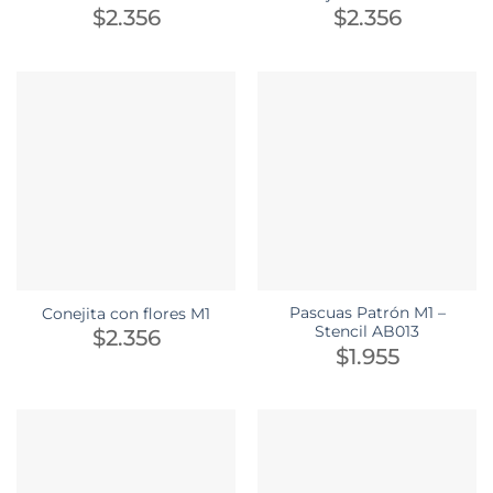
$
2.356
$
2.356
Pascuas Patrón M1 –
Conejita con flores M1
Stencil AB013
$
2.356
$
1.955