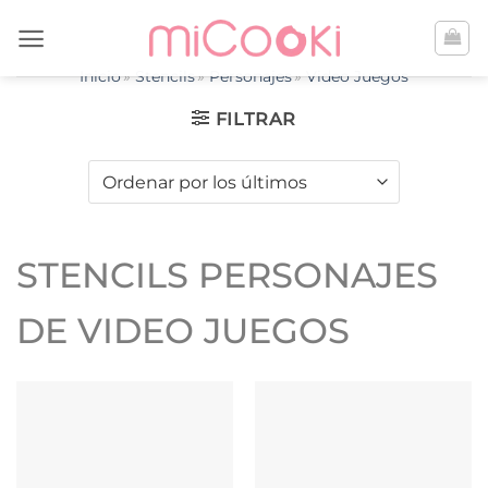
Saltar
al
contenido
Inicio
Stencils
Personajes
Video Juegos
FILTRAR
STENCILS PERSONAJES
DE VIDEO JUEGOS