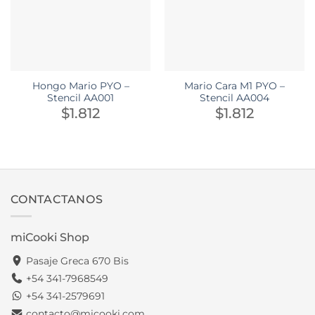
Hongo Mario PYO –
Mario Cara M1 PYO –
Stencil AA001
Stencil AA004
$
1.812
$
1.812
CONTACTANOS
miCooki Shop
Pasaje Greca 670 Bis
+54 341-7968549
+54 341-2579691
contacto@micooki.com