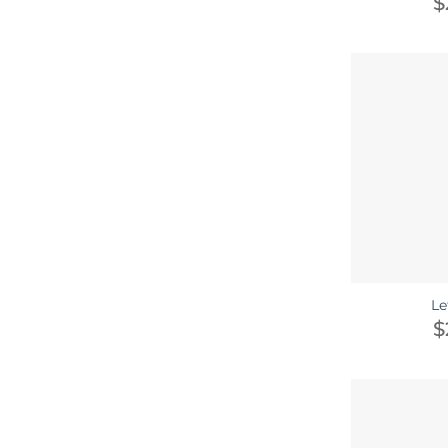
$
Le
$