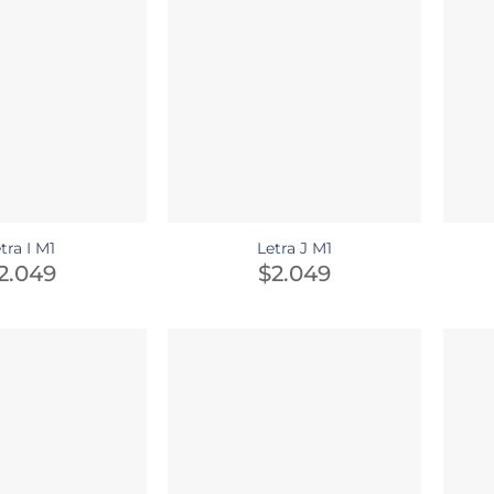
tra I M1
Letra J M1
2.049
$
2.049