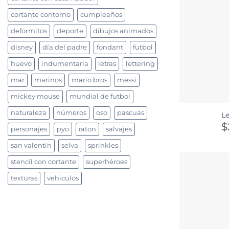
cortante contorno
cumpleaños
deformitos
deporte
dibujos animados
disney
día del padre
fondant
futbol
huevo
indumentaria
letras
lettering
mar
marinos
mario bros
messi
mickey mouse
mundial de futbol
naturaleza
números
oso
pascuas
Le
$
personajes
pyo
raton
salvajes
san valentín
selva
sprinkles
stencil con cortante
superhéroes
texturas
vehiculos