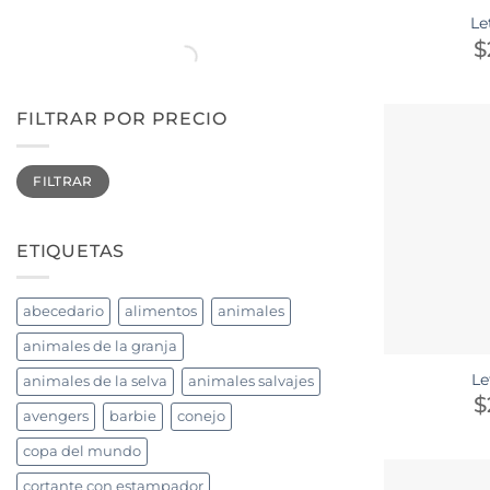
Le
$
FILTRAR POR PRECIO
Precio
Precio
FILTRAR
mínimo
máximo
ETIQUETAS
abecedario
alimentos
animales
animales de la granja
Le
animales de la selva
animales salvajes
$
avengers
barbie
conejo
copa del mundo
cortante con estampador