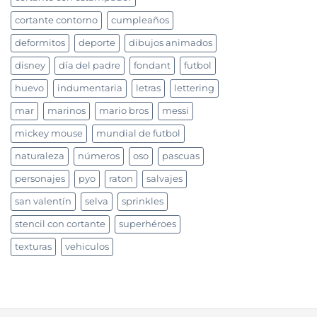
cortante contorno
cumpleaños
deformitos
deporte
dibujos animados
disney
día del padre
fondant
futbol
huevo
indumentaria
letras
lettering
mar
marinos
mario bros
messi
mickey mouse
mundial de futbol
naturaleza
números
oso
pascuas
personajes
pyo
raton
salvajes
san valentín
selva
sprinkles
stencil con cortante
superhéroes
texturas
vehiculos