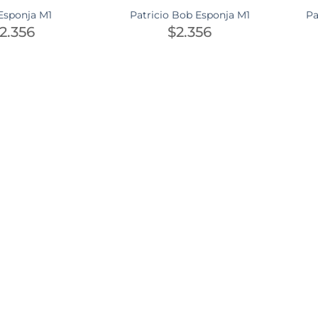
Esponja M1
Patricio Bob Esponja M1
Pa
2.356
$
2.356