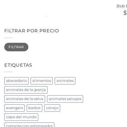
Bob 
$
FILTRAR POR PRECIO
Precio
Precio
FILTRAR
mínimo
máximo
ETIQUETAS
abecedario
alimentos
animales
animales de la granja
animales de la selva
animales salvajes
avengers
barbie
conejo
copa del mundo
cortante con estampador