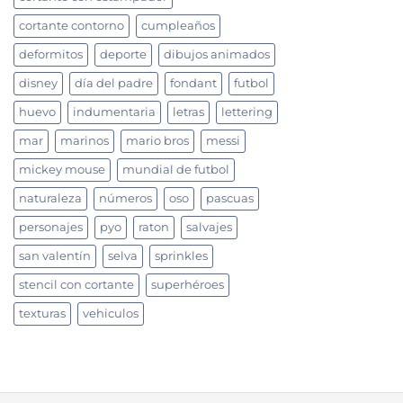
cortante contorno
cumpleaños
deformitos
deporte
dibujos animados
disney
día del padre
fondant
futbol
huevo
indumentaria
letras
lettering
mar
marinos
mario bros
messi
mickey mouse
mundial de futbol
naturaleza
números
oso
pascuas
personajes
pyo
raton
salvajes
san valentín
selva
sprinkles
stencil con cortante
superhéroes
texturas
vehiculos