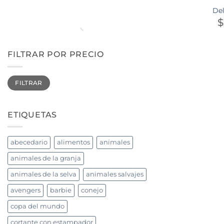
Del
$
FILTRAR POR PRECIO
Precio
Precio
FILTRAR
mínimo
máximo
ETIQUETAS
abecedario
alimentos
animales
animales de la granja
animales de la selva
animales salvajes
avengers
barbie
conejo
copa del mundo
cortante con estampador