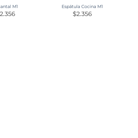
antal M1
Espátula Cocina M1
2.356
$
2.356