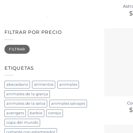
Astr
$
FILTRAR POR PRECIO
Precio
Precio
FILTRAR
mínimo
máximo
ETIQUETAS
abecedario
alimentos
animales
animales de la granja
Co
animales de la selva
animales salvajes
$
avengers
barbie
conejo
copa del mundo
cortante con estampador