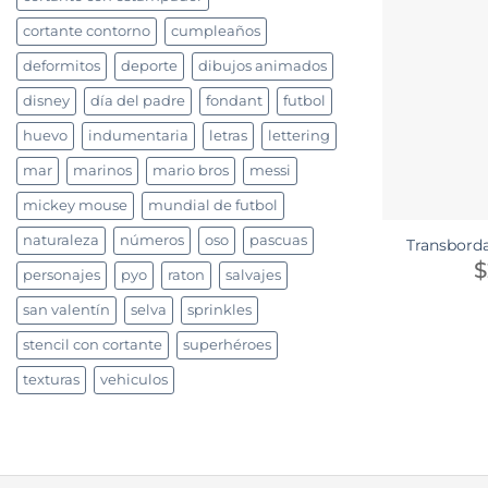
cortante contorno
cumpleaños
deformitos
deporte
dibujos animados
disney
día del padre
fondant
futbol
huevo
indumentaria
letras
lettering
mar
marinos
mario bros
messi
mickey mouse
mundial de futbol
naturaleza
números
oso
pascuas
Transborda
$
personajes
pyo
raton
salvajes
san valentín
selva
sprinkles
stencil con cortante
superhéroes
texturas
vehiculos