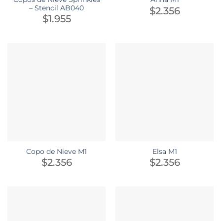
– Stencil AB040
$
2.356
$
1.955
Copo de Nieve M1
Elsa M1
$
2.356
$
2.356