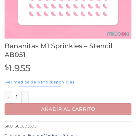
Bananitas M1 Sprinkles – Stencil
AB051
1.955
$
Ver medios de pago disponibles
Bananitas M1 Sprinkles - Stencil AB051 cantidad
AÑADIR AL CARRITO
SKU:
SC_005305
Categorías:
Frutas y Verduras
,
Stencils