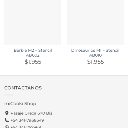
Barbie M2 – Stencil
Dinosaurios M1 – Stencil
AB002
AB010
$
1.955
$
1.955
CONTACTANOS
miCooki Shop
Pasaje Greca 670 Bis
+54 341-7968549
+54 341-2579691