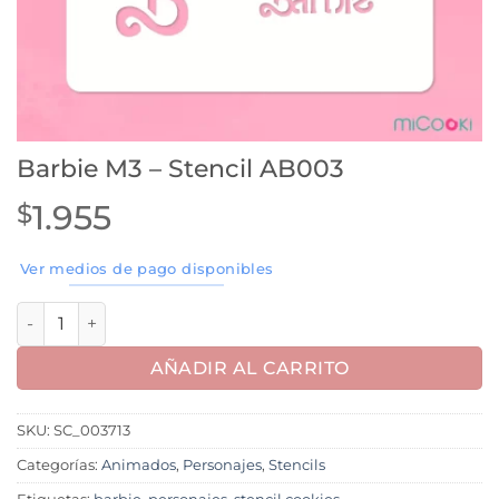
Barbie M3 – Stencil AB003
1.955
$
Ver medios de pago disponibles
Barbie M3 - Stencil AB003 cantidad
AÑADIR AL CARRITO
SKU:
SC_003713
Categorías:
Animados
,
Personajes
,
Stencils