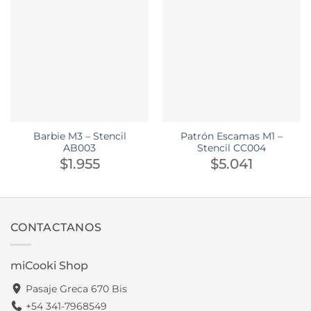
Barbie M3 – Stencil
Patrón Escamas M1 –
AB003
Stencil CC004
$
1.955
$
5.041
CONTACTANOS
miCooki Shop
Pasaje Greca 670 Bis
+54 341-7968549