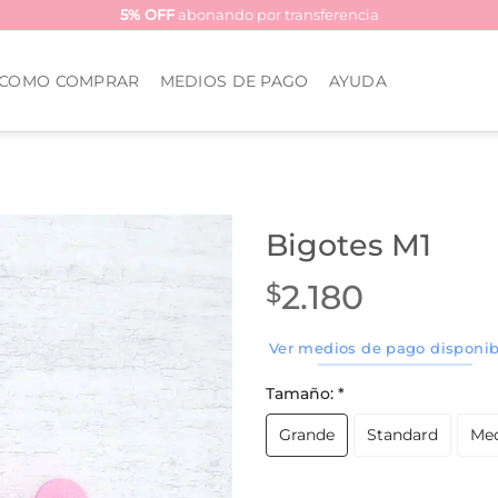
5% OFF
abonando por transferencia
COMO COMPRAR
MEDIOS DE PAGO
AYUDA
Bigotes M1
2.180
$
Ver medios de pago disponib
Tamaño:
*
Grande
Standard
Me