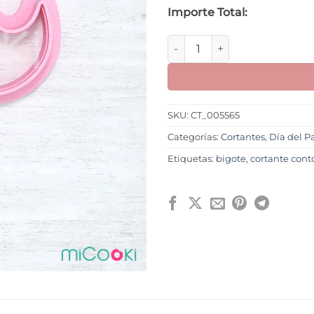
Importe Total:
Bigotes M1 cantidad
SKU:
CT_005565
Categorías:
Cortantes
,
Día del P
Etiquetas:
bigote
,
cortante cont