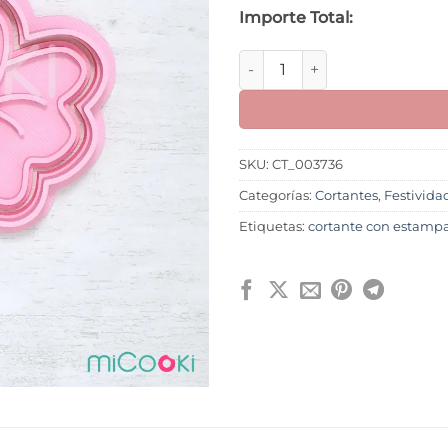
Importe Total:
Corazón Caramelo cantidad
SKU:
CT_003736
Categorías:
Cortantes
,
Festivida
Etiquetas:
cortante con estamp