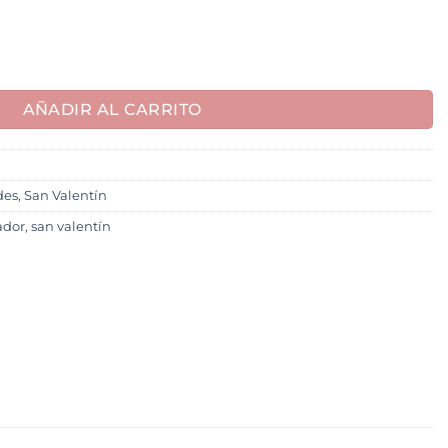
AÑADIR AL CARRITO
des
,
San Valentín
ador
,
san valentín