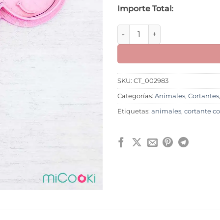
Importe Total:
Dinosaurio M4 cantidad
SKU:
CT_002983
Categorías:
Animales
,
Cortantes
Etiquetas:
animales
,
cortante c