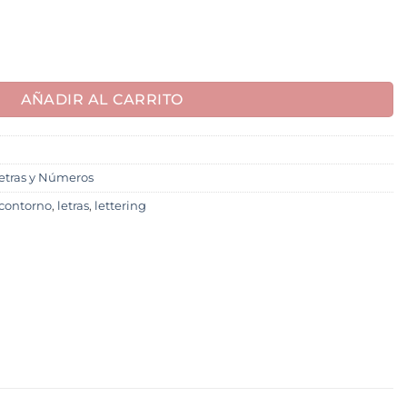
AÑADIR AL CARRITO
etras y Números
 contorno
,
letras
,
lettering