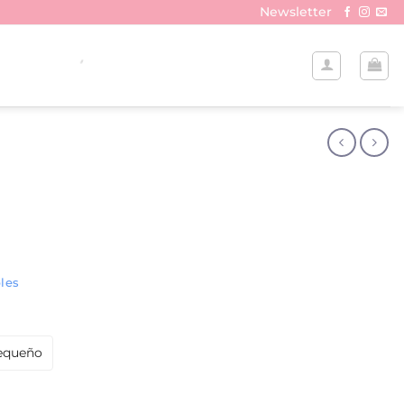
Newsletter
les
equeño