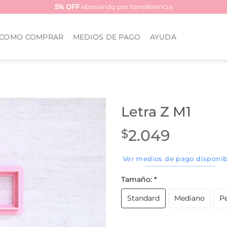
5% OFF
abonando por transferencia
COMO COMPRAR
MEDIOS DE PAGO
AYUDA
Letra Z M1
2.049
$
Ver medios de pago disponib
Tamaño:
*
Standard
Mediano
P