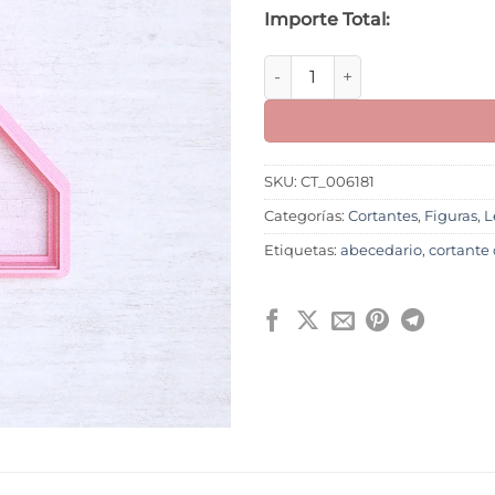
Importe Total:
Letra Z M1 cantidad
SKU:
CT_006181
Categorías:
Cortantes
,
Figuras
,
L
Etiquetas:
abecedario
,
cortante