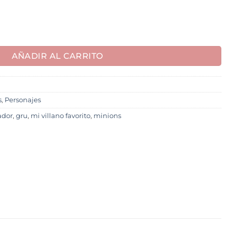
AÑADIR AL CARRITO
s
,
Personajes
ador
,
gru
,
mi villano favorito
,
minions