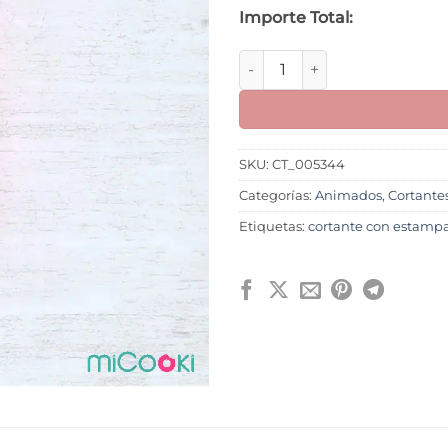
Importe Total:
Minions Kevin cantidad
SKU:
CT_005344
Categorías:
Animados
,
Cortante
Etiquetas:
cortante con estamp