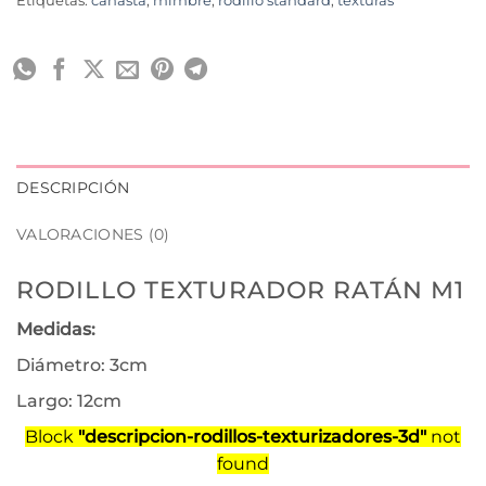
Etiquetas:
canasta
,
mimbre
,
rodillo standard
,
texturas
DESCRIPCIÓN
VALORACIONES (0)
RODILLO TEXTURADOR RATÁN M1
Medidas:
Diámetro: 3cm
Largo: 12cm
Block
"descripcion-rodillos-texturizadores-3d"
not
found