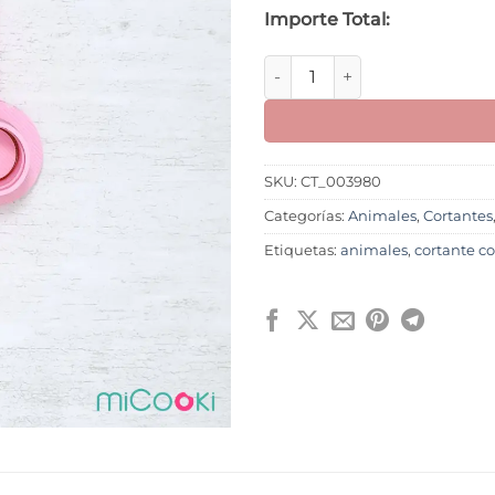
Importe Total:
Torta Unicornio cantidad
SKU:
CT_003980
Categorías:
Animales
,
Cortantes
Etiquetas:
animales
,
cortante c