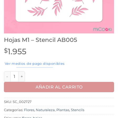
Hojas M1 – Stencil AB005
1.955
$
Ver medios de pago disponibles
Hojas M1 - Stencil AB005 cantidad
AÑADIR AL CARRITO
SKU:
SC_002727
Categorías:
Flores
,
Naturaleza
,
Plantas
,
Stencils