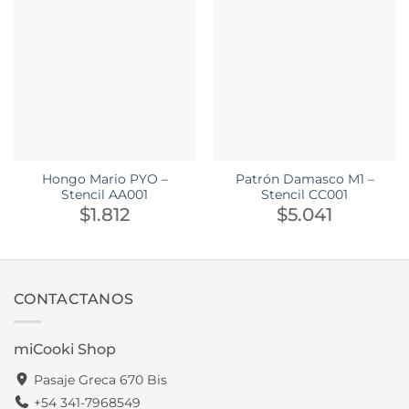
Hongo Mario PYO –
Patrón Damasco M1 –
Stencil AA001
Stencil CC001
$
1.812
$
5.041
CONTACTANOS
miCooki Shop
Pasaje Greca 670 Bis
+54 341-7968549