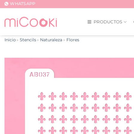
Saltar
WHATSAPP
al
contenido
PRODUCTOS
Inicio
Stencils
Naturaleza
Flores