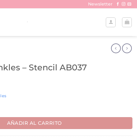
Newsletter
inkles – Stencil AB037
les
il AB037 cantidad
AÑADIR AL CARRITO