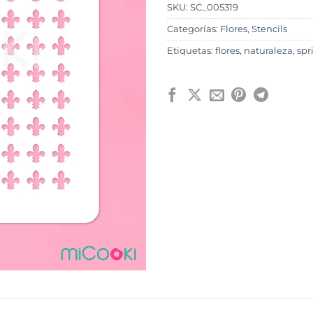
SKU:
SC_005319
Categorías:
Flores
,
Stencils
Etiquetas:
flores
,
naturaleza
,
spr