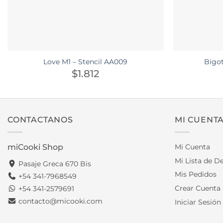
Love M1 – Stencil AA009
Bigot
$
1.812
CONTACTANOS
MI CUENT
miCooki Shop
Mi Cuenta
Mi Lista de D
Pasaje Greca 670 Bis
Mis Pedidos
+54 341-7968549
Crear Cuenta
+54 341-2579691
contacto@micooki.com
Iniciar Sesión