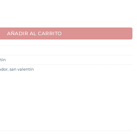
 cantidad
AÑADIR AL CARRITO
tín
ador
,
san valentín