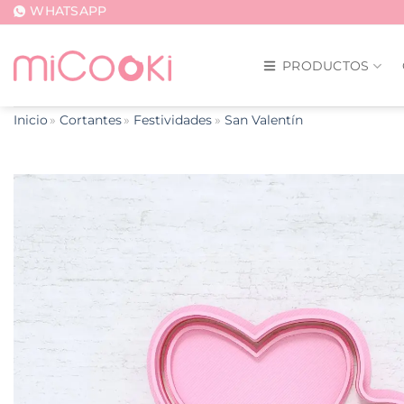
Saltar
WHATSAPP
al
contenido
PRODUCTOS
Inicio
Cortantes
Festividades
San Valentín