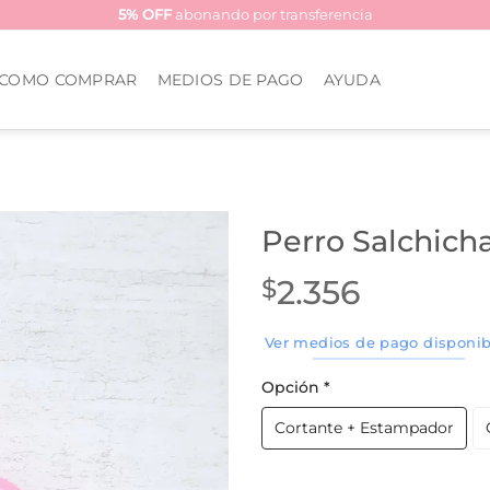
5% OFF
abonando por transferencia
COMO COMPRAR
MEDIOS DE PAGO
AYUDA
Perro Salchich
2.356
$
Ver medios de pago disponib
Opción
*
Cortante + Estampador