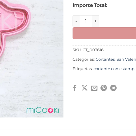
Importe Total:
Perro Salchicha con Corazón
SKU:
CT_003616
Categorías:
Cortantes
,
San Valen
Etiquetas:
cortante con estamp