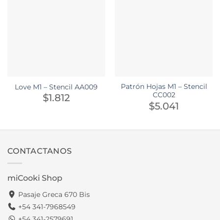
Patrón Hojas M1 – Stencil
Love M1 – Stencil AA009
CC002
$
1.812
$
5.041
CONTACTANOS
miCooki Shop
Pasaje Greca 670 Bis
+54 341-7968549
+54 341-2579691