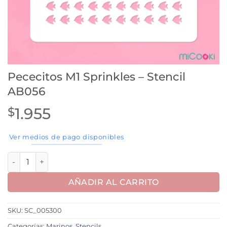
Pececitos M1 Sprinkles – Stencil
AB056
1.955
$
Ver medios de pago disponibles
Pececitos M1 Sprinkles - Stencil AB056 cantidad
AÑADIR AL CARRITO
SKU:
SC_005300
Categorías:
Marinos
,
Stencils